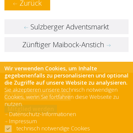
Zurück
Sulzberger Adventsmarkt
Zünftiger Maibock-Anstich
Wir verwenden Cookies, um Inhalte
gegebenenfalls zu personalisieren und optional
die Zugriffe auf unsere Website zu analysieren.
Sie akzeptieren unsere technisch notwendigen
Werden Sie aktiv!
Cookies, wenn Sie fortfahren diese Webseite zu
nutzen.
Mitglied werden
Datenschutz-Informationen
Impressum
technisch notwendige Cookies